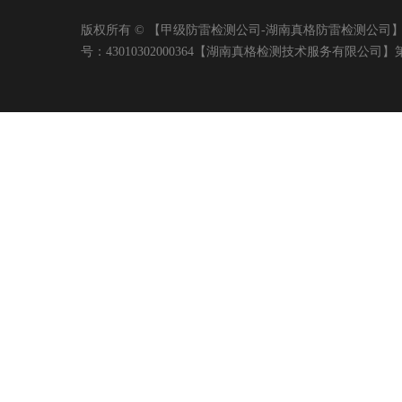
版权所有 © 【甲级防雷检测公司-湖南真格防雷检测公司
号：43010302000364【湖南真格检测技术服务有限