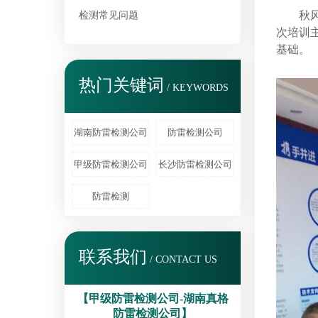
秋
检测常见问题
次培训
基础。
热门关键词
/ KEYWORDS
湖南防雷检测公司
防雷检测公司
甲级防雷检测公司
长沙防雷检测公司
防雷检测
联系我们
/ CONTACT US
【甲级防雷检测公司-湖南真格
防雷检测公司】