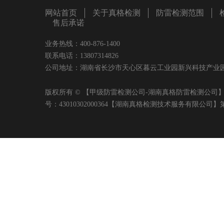
网站首页
关于真格检测
防雷检测范围
售后承诺
业务热线：400-876-1400
联系电话：13807314826
公司地址：湖南省长沙市天心区暮云工业园新兴科技产业园A2幢403
版权所有 © 【甲级防雷检测公司-湖南真格防雷检测公司
号：43010302000364【湖南真格检测技术服务有限