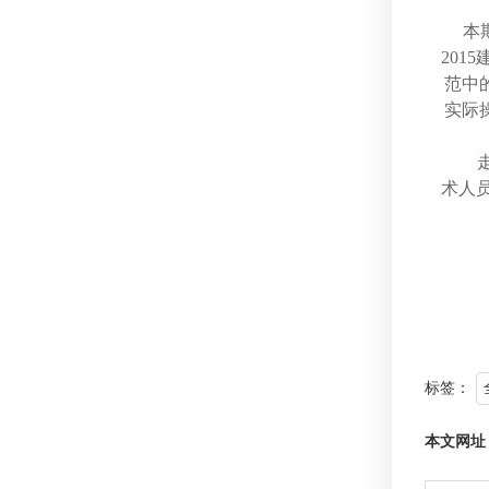
本
201
范中
实际
术人
标签：
本文网址