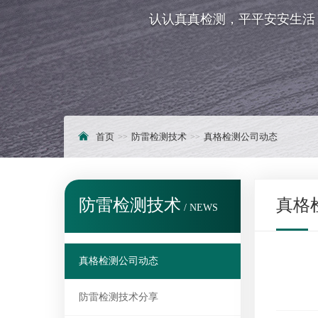
认认真真检测，平平安安生活
首页
防雷检测技术
真格检测公司动态
防雷检测技术
真格
/ NEWS
真格检测公司动态
防雷检测技术分享